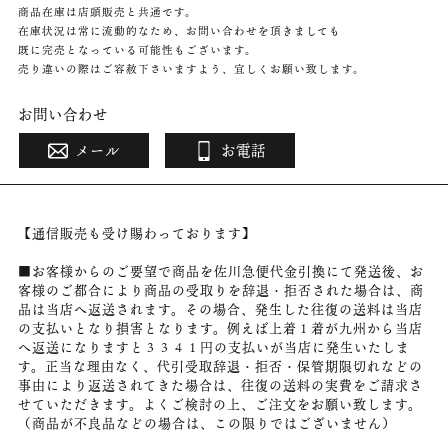
商品在庫は店頭販売と共通です。
在庫状況は常に流動的なため、お問い合わせを頂きましても
既に完売となっている可能性もございます。
売り違いの際はご容赦下さいますよう、宜しくお願い致します。
お問い合わせ
メール
お電話
【通信販売も受け賜わっております】
■お客様からのご要望で商品を佐川急便代金引換にて発送後、お
客様のご都合により商品の受取りを辞退・拒否された場合は、商
品は当店へ返送されます。その場合、発生した往復の送料は当店
の支払いとなり損害となります。例えば上着１着が九州から当店
へ返送になりますと３３４１円の支払いが当店に発生いたしま
す。正当な理由なく、代引受取辞退・拒否・保管期限切れなどの
事由により返送されてきた場合は、往復の送料の実費をご請求さ
せていただきます。よくご検討の上、ご注文をお願い致します。
（商品が不良品などの場合は、この限りではございません）