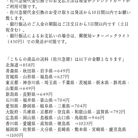
・佐川急便代金引換でのお支払方法は現金かクレジットカードが
ご利用可能です。
・佐川急便代金引換のお受け取りは発送から10日間以内でお願い
致します。
・銀行振込のご入金の期限はご注文日から3日間以内です（土日
祝含む）。
・銀行振込によるお支払いの場合は、郵便局レターパックライト
（430円）での発送が可能です。
「こちらの商品の送料（佐川急便）は以下の金額となります」
北海道⇒858円
青森県・秋田県・岩手県⇒649円
宮城県・山形県・福島県⇒627円
東京都・神奈川県・埼玉県・千葉県・茨城県・栃木県・群馬県・
山梨県⇒649円
新潟県・長野県⇒649円
石川県・福井県・富山県⇒704円
愛知県・静岡県・岐阜県・三重県⇒704円
大阪府・兵庫県・京都府・奈良県・和歌山県・滋賀県⇒792円
広島県・岡山県・島根県・山口県・鳥取県⇒946円
香川県・愛媛県・高知県・徳島県 ⇒1023円
福岡県・佐賀県・大分県・長崎県・熊本県・宮崎県・鹿児島県
⇒1100円