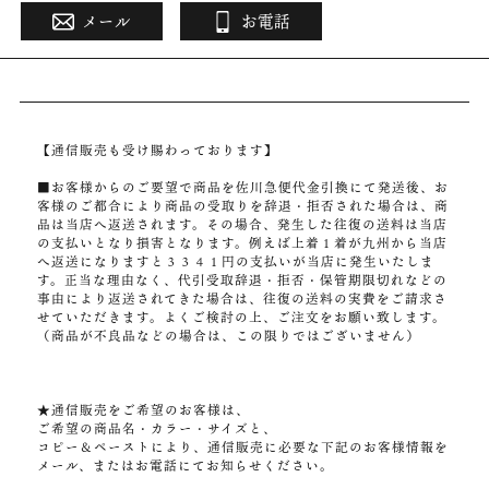
メール
お電話
【通信販売も受け賜わっております】
■お客様からのご要望で商品を佐川急便代金引換にて発送後、お
客様のご都合により商品の受取りを辞退・拒否された場合は、商
品は当店へ返送されます。その場合、発生した往復の送料は当店
の支払いとなり損害となります。例えば上着１着が九州から当店
へ返送になりますと３３４１円の支払いが当店に発生いたしま
す。正当な理由なく、代引受取辞退・拒否・保管期限切れなどの
事由により返送されてきた場合は、往復の送料の実費をご請求さ
せていただきます。よくご検討の上、ご注文をお願い致します。
（商品が不良品などの場合は、この限りではございません）
★通信販売をご希望のお客様は、
ご希望の商品名・カラー・サイズと、
コピー＆ペーストにより、通信販売に必要な下記のお客様情報を
メール、またはお電話にてお知らせください。