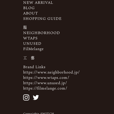
NEW ARRIVAL
BLOG
ABOUT
SHOPPING GUIDE
服
NEIGHBORHOOD
WTAPS
UNUSED
FilMelange
工 藝
Brand Links
https://www.neighborhood.jp/
https://www.wtaps.com/
https://www.unused.jp/
https://filmelange.com/
Copyrights SWITCH