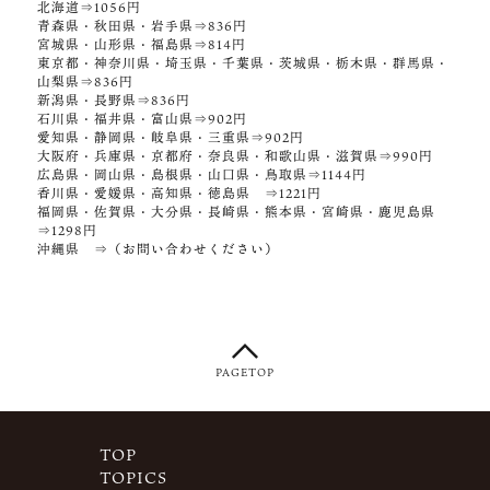
北海道⇒1056円
青森県・秋田県・岩手県⇒836円
宮城県・山形県・福島県⇒814円
東京都・神奈川県・埼玉県・千葉県・茨城県・栃木県・群馬県・
山梨県⇒836円
新潟県・長野県⇒836円
石川県・福井県・富山県⇒902円
愛知県・静岡県・岐阜県・三重県⇒902円
大阪府・兵庫県・京都府・奈良県・和歌山県・滋賀県⇒990円
広島県・岡山県・島根県・山口県・鳥取県⇒1144円
香川県・愛媛県・高知県・徳島県 ⇒1221円
福岡県・佐賀県・大分県・長崎県・熊本県・宮崎県・鹿児島県
⇒1298円
沖縄県 ⇒（お問い合わせください）
PAGETOP
TOP
TOPICS