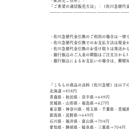
「配送先ご住所」：
「ご希望の通信販売方法」：（佐川急便代金
――――――――――――――――――――
・佐川急便代金引換のご利用の場合は一律で
・佐川急便代金引換でのお支払方法は現金
・佐川急便代金引換のお受け取りは発送から
・銀行振込のご入金の期限はご注文日から
・銀行振込によるお支払いの場合は、郵便局
「こちらの商品の送料（佐川急便）は以下
北海道⇒858円
青森県・秋田県・岩手県⇒649円
宮城県・山形県・福島県⇒627円
東京都・神奈川県・埼玉県・千葉県・茨城県
新潟県・長野県⇒649円
石川県・福井県・富山県⇒704円
愛知県・静岡県・岐阜県・三重県⇒704円