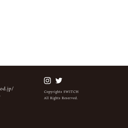
od.jp/
Copyrights SWITCH
/
All Rights Reserved.