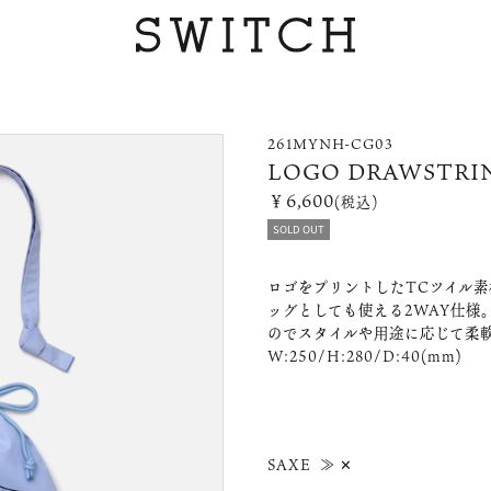
261MYNH-CG03
LOGO DRAWSTRI
￥6,600
(税込)
SOLD OUT
ロゴをプリントしたTCツイル
ッグとしても使える2WAY仕様
のでスタイルや用途に応じて柔
W:250/H:280/D:40(mm)
SAXE ≫ ✕