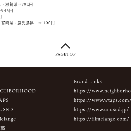
・滋賀県⇒792円
946円
円
宮崎県・鹿児島県 ⇒1100円
PAGETOP
Brand Links
IGHBORHOOD
https://www.neighborho
APS
https://www.wtaps.com
USED
https://www.unused.jp/
Melange
https://filmelange.com/
 藝