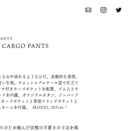
PANTS
 CARGO PANTS
たるみや流れるようなひだ。流動的な表情。
ぽい生地。
ウォッシャブルウール混で仕立て
マチ付きカーゴポケットを配置。ゴム入りウ
ードを内蔵。オリジナルボタン、ジッパープ
。カーゴポケットと背面フラップポケット上
ームを付属。 MODEL:185cm /
入りのため縮んだ状態の平置きの寸法を掲