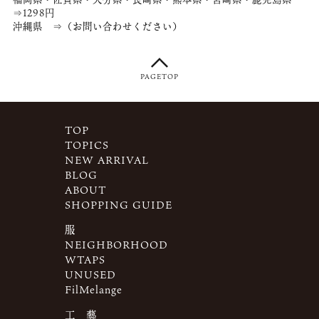
⇒1298円
沖縄県 ⇒（お問い合わせください）
PAGETOP
TOP
TOPICS
NEW ARRIVAL
BLOG
ABOUT
SHOPPING GUIDE
服
NEIGHBORHOOD
WTAPS
UNUSED
FilMelange
工 藝