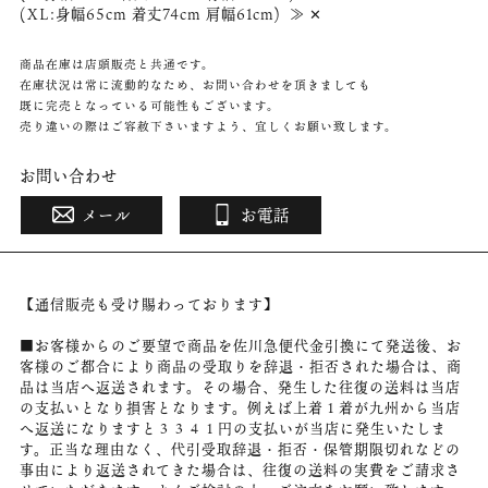
(XL:身幅65cm 着丈74cm 肩幅61cm) ≫ ✕
商品在庫は店頭販売と共通です。
在庫状況は常に流動的なため、お問い合わせを頂きましても
既に完売となっている可能性もございます。
売り違いの際はご容赦下さいますよう、宜しくお願い致します。
お問い合わせ
メール
お電話
【通信販売も受け賜わっております】
■お客様からのご要望で商品を佐川急便代金引換にて発送後、お
客様のご都合により商品の受取りを辞退・拒否された場合は、商
品は当店へ返送されます。その場合、発生した往復の送料は当店
の支払いとなり損害となります。例えば上着１着が九州から当店
へ返送になりますと３３４１円の支払いが当店に発生いたしま
す。正当な理由なく、代引受取辞退・拒否・保管期限切れなどの
事由により返送されてきた場合は、往復の送料の実費をご請求さ