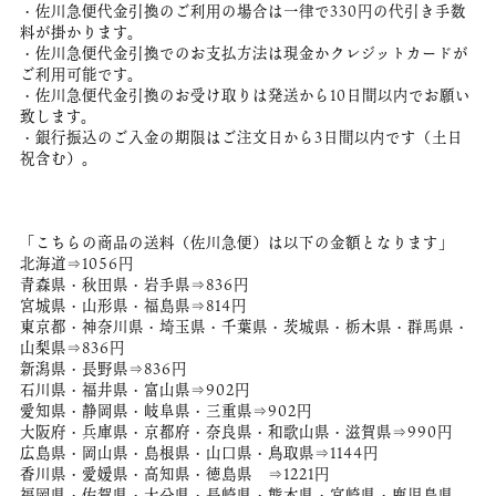
・佐川急便代金引換のご利用の場合は一律で330円の代引き手数
料が掛かります。
・佐川急便代金引換でのお支払方法は現金かクレジットカードが
ご利用可能です。
・佐川急便代金引換のお受け取りは発送から10日間以内でお願い
致します。
・銀行振込のご入金の期限はご注文日から3日間以内です（土日
祝含む）。
「こちらの商品の送料（佐川急便）は以下の金額となります」
北海道⇒1056円
青森県・秋田県・岩手県⇒836円
宮城県・山形県・福島県⇒814円
東京都・神奈川県・埼玉県・千葉県・茨城県・栃木県・群馬県・
山梨県⇒836円
新潟県・長野県⇒836円
石川県・福井県・富山県⇒902円
愛知県・静岡県・岐阜県・三重県⇒902円
大阪府・兵庫県・京都府・奈良県・和歌山県・滋賀県⇒990円
広島県・岡山県・島根県・山口県・鳥取県⇒1144円
香川県・愛媛県・高知県・徳島県 ⇒1221円
福岡県・佐賀県・大分県・長崎県・熊本県・宮崎県・鹿児島県