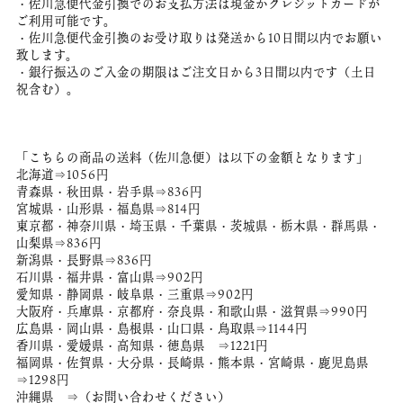
・佐川急便代金引換でのお支払方法は現金かクレジットカードが
ご利用可能です。
・佐川急便代金引換のお受け取りは発送から10日間以内でお願い
致します。
・銀行振込のご入金の期限はご注文日から3日間以内です（土日
祝含む）。
「こちらの商品の送料（佐川急便）は以下の金額となります」
北海道⇒1056円
青森県・秋田県・岩手県⇒836円
宮城県・山形県・福島県⇒814円
東京都・神奈川県・埼玉県・千葉県・茨城県・栃木県・群馬県・
山梨県⇒836円
新潟県・長野県⇒836円
石川県・福井県・富山県⇒902円
愛知県・静岡県・岐阜県・三重県⇒902円
大阪府・兵庫県・京都府・奈良県・和歌山県・滋賀県⇒990円
広島県・岡山県・島根県・山口県・鳥取県⇒1144円
香川県・愛媛県・高知県・徳島県 ⇒1221円
福岡県・佐賀県・大分県・長崎県・熊本県・宮崎県・鹿児島県
⇒1298円
沖縄県 ⇒（お問い合わせください）