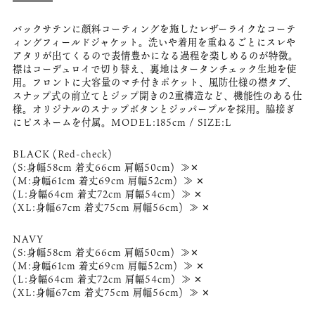
バックサテンに顔料コーティングを施したレザーライクなコーテ
ィングフィールドジャケット。洗いや着用を重ねるごとにスレや
アタリが出てくるので表情豊かになる過程を楽しめるのが特徴。
襟はコーデュロイで切り替え、裏地はタータンチェック生地を使
用。フロントに大容量のマチ付きポケット、風防仕様の襟タブ、
スナップ式の前立てとジップ開きの2重構造など、機能性のある仕
様。オリジナルのスナップボタンとジッパープルを採用。脇接ぎ
にピスネームを付属。MODEL:185cm / SIZE:L
BLACK (Red-check)
(S:身幅58cm 着丈66cm 肩幅50cm) ≫✕
(M:身幅61cm 着丈69cm 肩幅52cm) ≫ ✕
(L:身幅64cm 着丈72cm 肩幅54cm) ≫ ✕
(XL:身幅67cm 着丈75cm 肩幅56cm) ≫ ✕
NAVY
(S:身幅58cm 着丈66cm 肩幅50cm) ≫✕
(M:身幅61cm 着丈69cm 肩幅52cm) ≫ ✕
(L:身幅64cm 着丈72cm 肩幅54cm) ≫ ✕
(XL:身幅67cm 着丈75cm 肩幅56cm) ≫ ✕