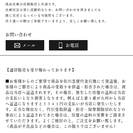
商品在庫は店頭販売と共通です。
在庫状況は常に流動的なため、お問い合わせを頂きましても
既に完売となっている可能性もございます。
売り違いの際はご容赦下さいますよう、宜しくお願い致します。
お問い合わせ
メール
お電話
【通信販売も受け賜わっております】
■お客様からのご要望で商品を佐川急便代金引換にて発送後、お
客様のご都合により商品の受取りを辞退・拒否された場合は、商
品は当店へ返送されます。その場合、発生した往復の送料は当店
の支払いとなり損害となります。例えば上着１着が九州から当店
へ返送になりますと３３４１円の支払いが当店に発生いたしま
す。正当な理由なく、代引受取辞退・拒否・保管期限切れなどの
事由により返送されてきた場合は、往復の送料の実費をご請求さ
せていただきます。よくご検討の上、ご注文をお願い致します。
（商品が不良品などの場合は、この限りではございません）