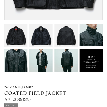
261ZANH-JKM02
COATED FIELD JACKET
￥74,800
(税込)
SOLD OUT