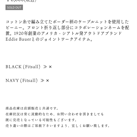
SOLD OUT
コットン糸で編み立てたボーダー柄のケーブルニットを使用した
ビーニー。フロント折り返し部分にコラボレーションネームを配
置。1920年創業のアメリカ・シアトル発アウトドアブランド
Eddie Bauerとのジョイントワークアイテム。
BLACK (Fitsall) ≫ ✕
NAVY (Fitsall) ≫ ✕
商品在庫は店頭販売と共通です。
在庫状況は常に流動的なため、お問い合わせを頂きましても
既に完売となっている可能性もございます。
売り違いの際はご容赦下さいますよう、宜しくお願い致します。