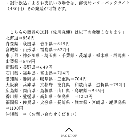
・銀行振込によるお支払いの場合は、郵便局レターパックライト
（430円）での発送が可能です。
「こちらの商品の送料（佐川急便）は以下の金額となります」
北海道⇒858円
青森県・秋田県・岩手県⇒649円
宮城県・山形県・福島県⇒627円
東京都・神奈川県・埼玉県・千葉県・茨城県・栃木県・群馬県・
山梨県⇒649円
新潟県・長野県⇒649円
石川県・福井県・富山県⇒704円
愛知県・静岡県・岐阜県・三重県⇒704円
大阪府・兵庫県・京都府・奈良県・和歌山県・滋賀県⇒792円
広島県・岡山県・島根県・山口県・鳥取県⇒946円
香川県・愛媛県・高知県・徳島県 ⇒1023円
福岡県・佐賀県・大分県・長崎県・熊本県・宮崎県・鹿児島県
⇒1100円
沖縄県 ⇒（お問い合わせください）
PAGETOP