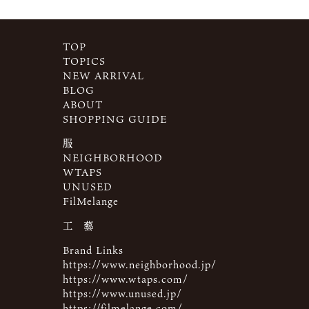
TOP
TOPICS
NEW ARRIVAL
BLOG
ABOUT
SHOPPING GUIDE
服
NEIGHBORHOOD
WTAPS
UNUSED
FilMelange
工 藝
Brand Links
https://www.neighborhood.jp/
https://www.wtaps.com/
https://www.unused.jp/
https://filmelange.com/