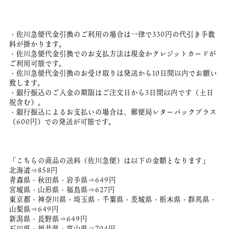
・佐川急便代金引換のご利用の場合は一律で330円の代引き手数
料が掛かります。
・佐川急便代金引換でのお支払方法は現金かクレジットカードが
ご利用可能です。
・佐川急便代金引換のお受け取りは発送から10日間以内でお願い
致します。
・銀行振込のご入金の期限はご注文日から3日間以内です（土日
祝含む）。
・銀行振込によるお支払いの場合は、郵便局レターパックプラス
（600円）での発送が可能です。
「こちらの商品の送料（佐川急便）は以下の金額となります」
北海道⇒858円
青森県・秋田県・岩手県⇒649円
宮城県・山形県・福島県⇒627円
東京都・神奈川県・埼玉県・千葉県・茨城県・栃木県・群馬県・
山梨県⇒649円
新潟県・長野県⇒649円
石川県・福井県・富山県⇒704円