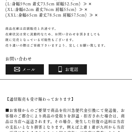
(L:身幅59cm 着丈73.5cm 肩幅52.5cm) ≫ ✕
(XL:身幅62cm 着丈76cm 肩幅55cm) ≫ ✕
(XXL:身幅65cm 着丈78.5cm 肩幅57.5cm) ≫ ✕
商品在庫は店頭販売と共通です。
在庫状況は常に流動的なため、お問い合わせを頂きましても
既に完売となっている可能性もございます。
売り違いの際はご容赦下さいますよう、宜しくお願い致します。
お問い合わせ
メール
お電話
【通信販売も受け賜わっております】
■お客様からのご要望で商品を佐川急便代金引換にて発送後、お
客様のご都合により商品の受取りを辞退・拒否された場合は、商
品は当店へ返送されます。その場合、発生した往復の送料は当店
の支払いとなり損害となります。例えば上着１着が九州から当店