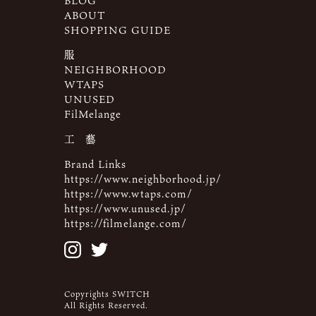
BLOG
ABOUT
SHOPPING GUIDE
服
NEIGHBORHOOD
WTAPS
UNUSED
FilMelange
工 藝
Brand Links
https://www.neighborhood.jp/
https://www.wtaps.com/
https://www.unused.jp/
https://filmelange.com/
Copyrights SWITCH
All Rights Reserved.