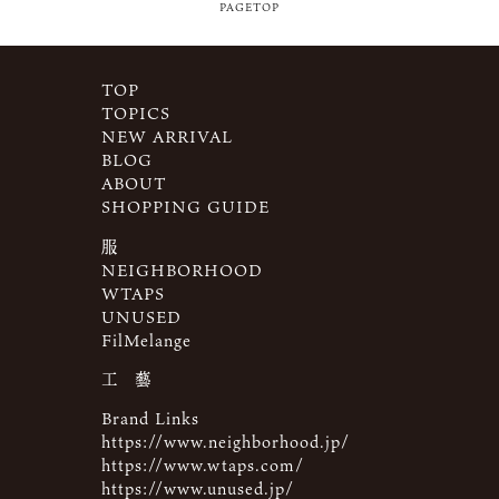
PAGETOP
TOP
TOPICS
NEW ARRIVAL
BLOG
ABOUT
SHOPPING GUIDE
服
NEIGHBORHOOD
WTAPS
UNUSED
FilMelange
工 藝
Brand Links
https://www.neighborhood.jp/
https://www.wtaps.com/
https://www.unused.jp/