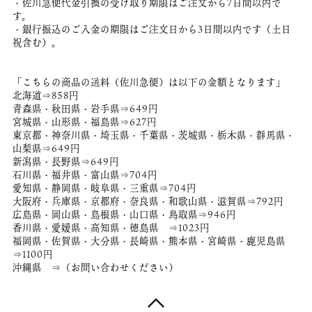
・佐川急便代金引換の受け取り期限はご注文から7日間以内で
す。
・銀行振込のご入金の期限はご注文日から3日間以内です（土日
祝含む）。
「こちらの商品の送料（佐川急便）は以下の金額となります」
北海道⇒858円
青森県・秋田県・岩手県⇒649円
宮城県・山形県・福島県⇒627円
東京都・神奈川県・埼玉県・千葉県・茨城県・栃木県・群馬県・
山梨県⇒649円
新潟県・長野県⇒649円
石川県・福井県・富山県⇒704円
愛知県・静岡県・岐阜県・三重県⇒704円
大阪府・兵庫県・京都府・奈良県・和歌山県・滋賀県⇒792円
広島県・岡山県・島根県・山口県・鳥取県⇒946円
香川県・愛媛県・高知県・徳島県 ⇒1023円
福岡県・佐賀県・大分県・長崎県・熊本県・宮崎県・鹿児島県
⇒1100円
沖縄県 ⇒（お問い合わせください）