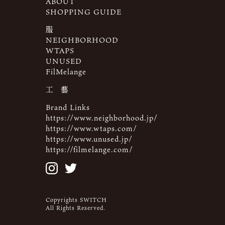
ABOUT
SHOPPING GUIDE
服
NEIGHBORHOOD
WTAPS
UNUSED
FilMelange
工 藝
Brand Links
https://www.neighborhood.jp/
https://www.wtaps.com/
https://www.unused.jp/
https://filmelange.com/
Copyrights SWITCH
All Rights Reserved.