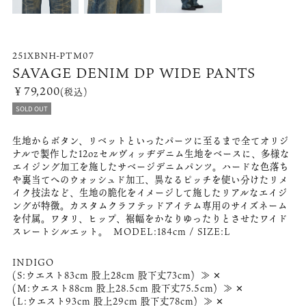
251XBNH-PTM07
SAVAGE DENIM DP WIDE PANTS
￥79,200
(税込)
SOLD OUT
生地からボタン、リベットといったパーツに至るまで全てオリジ
ナルで製作した12ozセルヴィッヂデニム生地をベースに、多様な
エイジング加工を施したサベージデニムパンツ。ハードな色落ち
や裏当てへのウォッシュド加工、異なるピッチを使い分けたリメ
イク技法など、生地の脆化をイメージして施したリアルなエイジ
ングが特徴。カスタムクラフテッドアイテム専用のサイズネーム
を付属。ワタリ、ヒップ、裾幅をかなりゆったりとさせたワイド
スレートシルエット。 MODEL:184cm / SIZE:L
INDIGO
(S:ウエスト83cm 股上28cm 股下丈73cm) ≫ ✕
(M:ウエスト88cm 股上28.5cm 股下丈75.5cm) ≫ ✕
(L:ウエスト93cm 股上29cm 股下丈78cm) ≫ ✕