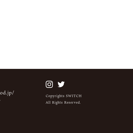
od.jp/
Copyrights SWITCH
/
All Rights Reserved.