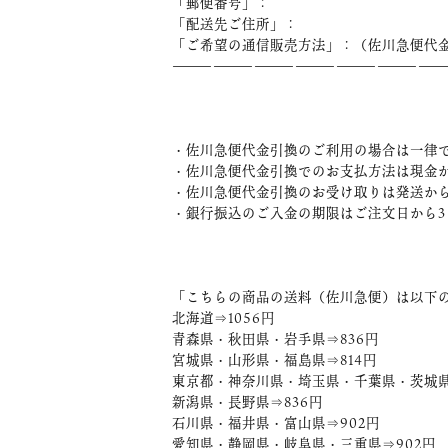
「郵便番号」：
「配送先ご住所」：
「ご希望の通信販売方法」：（佐川急便代金
――――――――――――――――――――
・佐川急便代金引換のご利用の場合は一律で
・佐川急便代金引換でのお支払方法は現金
・佐川急便代金引換のお受け取りは発送から
・銀行振込のご入金の期限はご注文日から
「こちらの商品の送料（佐川急便）は以下
北海道⇒1056円
青森県・秋田県・岩手県⇒836円
宮城県・山形県・福島県⇒814円
東京都・神奈川県・埼玉県・千葉県・茨城県
新潟県・長野県⇒836円
石川県・福井県・富山県⇒902円
愛知県・静岡県・岐阜県・三重県⇒902円