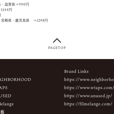
・滋賀県⇒990円
144円
円
宮崎県・鹿児島県 ⇒1298円
PAGETOP
Brand Links
IGHBORHOOD
https://www.neighborho
APS
https://www.wtaps.com
USED
https://www.unused.jp/
Melange
https://filmelange.com/
 藝