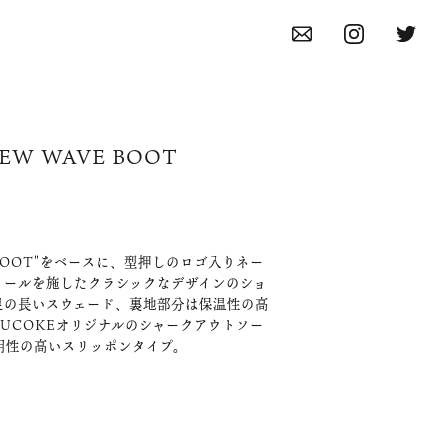
 NEW WAVE BOOT
IT-BOOT"をベースに、型押しのロゴ入りネー
ィールを施したクラシックなデザインのショ
足の長いスウェード、裏地部分は保温性の高
UCOKEオリジナルのシャークアウトソー
用性の高いスリッポンタイプ。