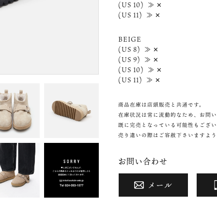
(US 10) ≫ ✕
(US 11) ≫ ✕
BEIGE
(US 8) ≫ ✕
(US 9) ≫ ✕
(US 10) ≫ ✕
(US 11) ≫ ✕
商品在庫は店頭販売と共通です。
在庫状況は常に流動的なため、お問い
既に完売となっている可能性もござい
売り違いの際はご容赦下さいますよう
お問い合わせ
メール