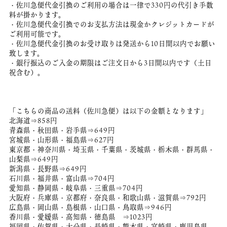
・佐川急便代金引換のご利用の場合は一律で330円の代引き手数
料が掛かります。
・佐川急便代金引換でのお支払方法は現金かクレジットカードが
ご利用可能です。
・佐川急便代金引換のお受け取りは発送から10日間以内でお願い
致します。
・銀行振込のご入金の期限はご注文日から3日間以内です（土日
祝含む）。
「こちらの商品の送料（佐川急便）は以下の金額となります」
北海道⇒858円
青森県・秋田県・岩手県⇒649円
宮城県・山形県・福島県⇒627円
東京都・神奈川県・埼玉県・千葉県・茨城県・栃木県・群馬県・
山梨県⇒649円
新潟県・長野県⇒649円
石川県・福井県・富山県⇒704円
愛知県・静岡県・岐阜県・三重県⇒704円
大阪府・兵庫県・京都府・奈良県・和歌山県・滋賀県⇒792円
広島県・岡山県・島根県・山口県・鳥取県⇒946円
香川県・愛媛県・高知県・徳島県 ⇒1023円
福岡県・佐賀県・大分県・長崎県・熊本県・宮崎県・鹿児島県