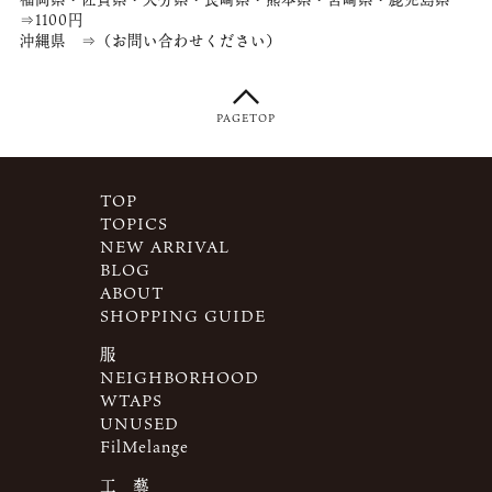
⇒1100円
沖縄県 ⇒（お問い合わせください）
PAGETOP
TOP
TOPICS
NEW ARRIVAL
BLOG
ABOUT
SHOPPING GUIDE
服
NEIGHBORHOOD
WTAPS
UNUSED
FilMelange
工 藝