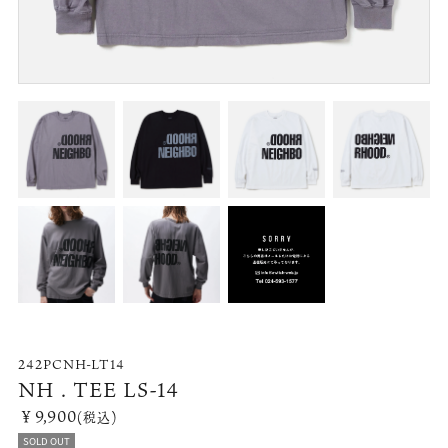
242PCNH-LT14
NH . TEE LS-14
￥9,900
(税込)
SOLD OUT